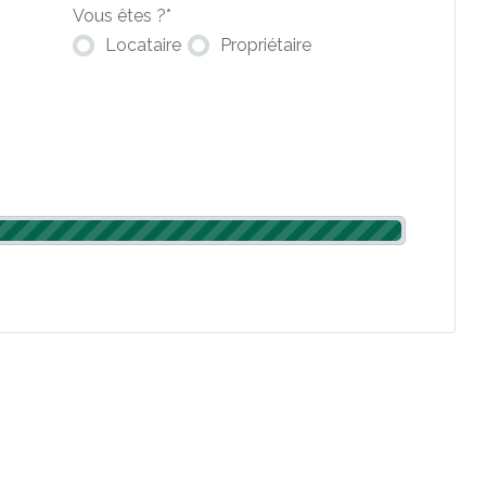
Vous êtes ?
*
Locataire
Propriétaire
d’éligibilité. Le montant du financement sera confirmé après
n énergétique des logements individuels et collectifs.