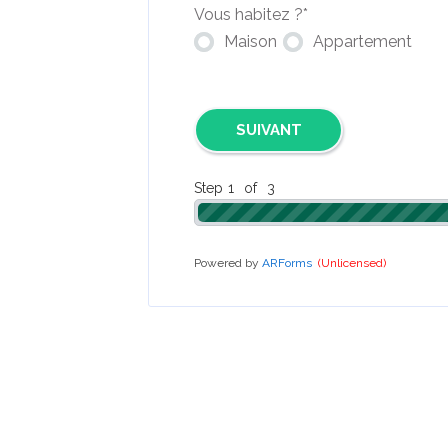
Vous habitez ?
*
Maison
Appartement
Step
1
of
3
Powered by
ARForms
(Unlicensed)
*Remise de 90 % maximum sous conditions de revenus et 
LaCentraleDeL’Habitat
promeut les projets de rénovatio